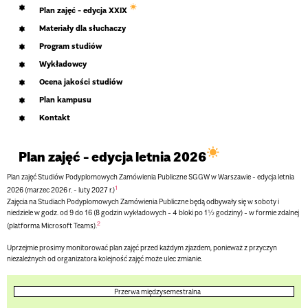
Plan zajęć - edycja XXIX
Materiały dla słuchaczy
Program studiów
Wykładowcy
Ocena jakości studiów
Plan kampusu
Kontakt
Plan zajęć - edycja letnia 2026
Plan zajęć Studiów Podyplomowych Zamówienia Publiczne SGGW w Warszawie - edycja letnia
1
2026 (marzec 2026 r. - luty 2027 r.)
Zajęcia na Studiach Podyplomowych Zamówienia Publiczne będą odbywały się w soboty i
niedziele w godz. od 9 do 16 (8 godzin wykładowych -
4 bloki po 1½ godziny
) - w formie zdalnej
2
(platforma Microsoft Teams).
Uprzejmie prosimy monitorować plan zajęć przed każdym zjazdem, ponieważ z przyczyn
niezależnych od organizatora kolejność zajęć może ulec zmianie.
Przerwa międzysemestralna