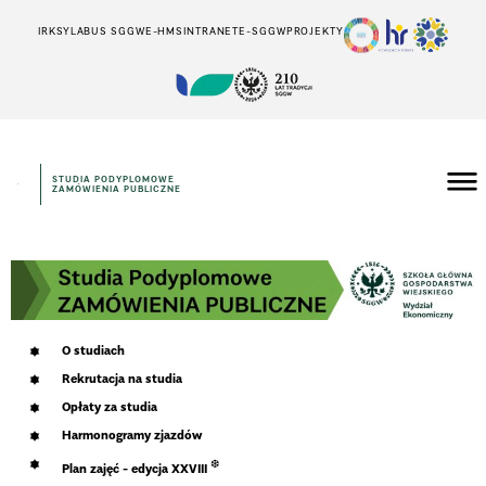
IRK
SYLABUS SGGW
E-HMS
INTRANET
E-SGGW
PROJEKTY
STUDIA PODYPLOMOWE
ZAMÓWIENIA PUBLICZNE
O studiach
Rekrutacja na studia
Opłaty za studia
Harmonogramy zjazdów
❆
Plan zajęć - edycja XXVIII