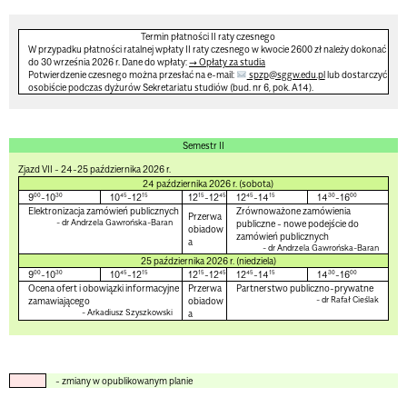
Termin płatności II raty czesnego
W przypadku płatności ratalnej wpłaty II raty czesnego w kwocie
2600 zł
należy dokonać
do 30 września 2026 r.
Dane do wpłaty:
→ Opłaty za studia
Potwierdzenie czesnego można przesłać na e-mail:
spzp@sggw.edu.pl
lub dostarczyć
osobiście podczas dyżurów Sekretariatu studiów (bud. nr 6, pok. A14).
Semestr II
Zjazd VII - 24-25 października 2026 r.
24 października 2026 r. (sobota)
00
30
45
15
15
45
45
15
30
00
9
-10
10
-12
12
-12
12
-14
14
-16
Elektronizacja zamówień publicznych
Zrównoważone zamówienia
Przerwa
- dr Andrzela Gawrońska-Baran
publiczne - nowe podejście do
obiadow
zamówień publicznych
a
- dr Andrzela Gawrońska-Baran
25 października 2026 r. (niedziela)
00
30
45
15
15
45
45
15
30
00
9
-10
10
-12
12
-12
12
-14
14
-16
Ocena ofert i obowiązki informacyjne
Przerwa
Partnerstwo publiczno-prywatne
- dr Rafał Cieślak
zamawiającego
obiadow
- Arkadiusz Szyszkowski
a
- zmiany w opublikowanym planie