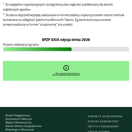
1
Ze względów organizacyjnych szczegółowy plan zajęć jest publikowany dla dwóch
najbliższych zjazdów.
2
Studia w edycji letniej będą realizowane w formie zdalnej z wykorzystaniem metod i technik
kształcenia na odległość (platforma Microsoft Teams). Egzamin końcowy zostanie
przeprowadzony w formie "stacjonarnej" (na uczelni).
SPZP XXIX edycja letnia 2026
Poziom realizacji programu:
🛈
→ Egzamin końcowy
Studia Podyplomowe
KONTAKT Z SEKRETARIATEM
Zamówienia Publiczne
WYDZIAŁ EKONOMICZNY
Wydział Ekonomiczny
Szkoła Główna Gospodarstwa
INSTYTUT ZARZĄDZANIA
Wiejskiego w Warszawie
SZKOŁA GŁÓWNA